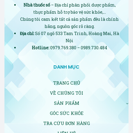
Nhà thuốc số
– Địa chỉ phân phối dược phẩm,
thực phẩm hỗ trợ bảo vệ sức khỏe,…
Chúng tôi cam kết tất cả sản phẩm đều là chính
hãng, nguồn gốc rõ ràng.
Địa chỉ:
Số 07 ngõ 533 Tam Trinh, Hoàng Mai, Hà
Nội
Hotline:
0979.769.380 – 0989.730.484
DANH MỤC
TRANG CHỦ
VỀ CHÚNG TÔI
SẢN PHẨM
GÓC SỨC KHỎE
TRA CỨU ĐƠN HÀNG