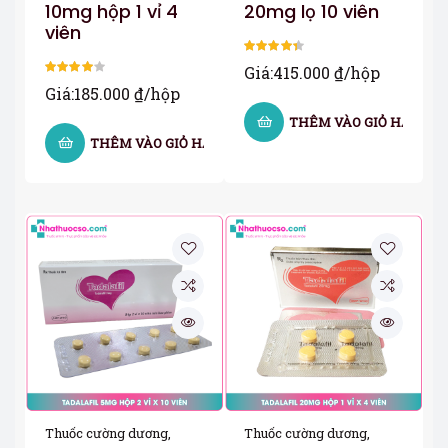
10mg hộp 1 vỉ 4
20mg lọ 10 viên
viên
Được xếp
Giá:
415.000
₫
/hộp
hạng
4.33
Được xếp
Giá:
185.000
₫
/hộp
5 sao
hạng
4.00
THÊM VÀO GIỎ HÀNG
5 sao
THÊM VÀO GIỎ HÀNG
Thuốc cường dương
,
Thuốc cường dương
,