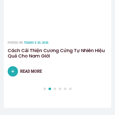
POSTED ON:
THÁNG 5 20, 2026
POST
AM
Cách Cải Thiện Cương Cứng Tự Nhiên Hiệu
Các
Quả Cho Nam Giới
dư
READ MORE