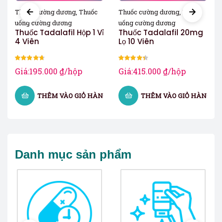
Thuốc cường dương
,
Thuốc
Thuốc cường dương
,
Thuốc
uống cường dương
uống cường dương
Thuốc Tadalafil Hộp 1 Vỉ
Thuốc Tadalafil 20mg
4 Viên
Lọ 10 Viên
Được xếp
Được xếp
Giá:
195.000
₫
/hộp
Giá:
415.000
₫
/hộp
hạng
4.67
5
hạng
4.33
sao
5 sao
G
THÊM VÀO GIỎ HÀNG
THÊM VÀO GIỎ HÀNG
Danh mục sản phẩm