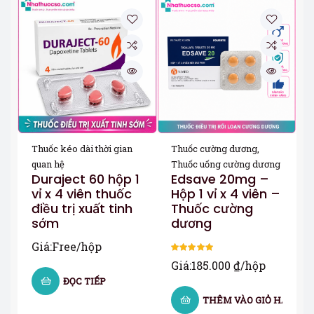
Thuốc kéo dài thời gian
Thuốc cường dương
,
quan hệ
Thuốc uống cường dương
Duraject 60 hộp 1
Edsave 20mg –
vỉ x 4 viên thuốc
Hộp 1 vỉ x 4 viên –
điều trị xuất tinh
Thuốc cường
sớm
dương
Giá:
Free
/hộp
Được xếp
Giá:
185.000
₫
/hộp
hạng
5.00
5
ĐỌC TIẾP
sao
THÊM VÀO GIỎ HÀNG