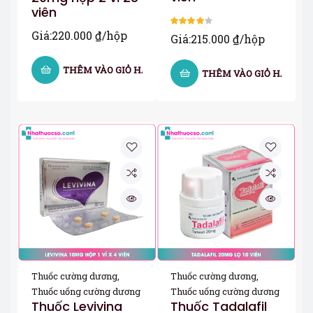
viên
Giá:
220.000
₫
/hộp
Được xếp
Giá:
215.000
₫
/hộp
hạng
4.00
5 sao
THÊM VÀO GIỎ HÀNG
THÊM VÀO GIỎ HÀNG
Thuốc cường dương
,
Thuốc cường dương
,
Thuốc uống cường dương
Thuốc uống cường dương
Thuốc Levivina
Thuốc Tadalafil