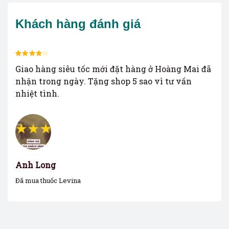
Khách hàng đánh giá
Rated
4
Rate
ổn
Giao hàng siêu tốc mới đặt hàng ở Hoàng Mai đã
Hàn
out of 5
out o
nhận trong ngày. Tặng shop 5 sao vì tư vấn
tiế
nhiệt tình.
Anh Long
An
Đã mua thuốc Levina
Đã m