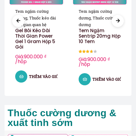
Tem ngậm cường
Tem ngậm cường
dương
,
Thuốc kéo dài
dương
,
Thuốc cường
thời gian quan hệ
dương
Gel Bôi Kéo Dài
Tem Ngậm
Thời Gian Power
Sentrip 20mg Hộp
Gel 1 Gram Hộp 5
10 Tem
Gói
Giá:
900.000
₫
Được
Giá:
900.000
₫
/hộp
/hộp
xếp hạng
3.67
5
sao
THÊM VÀO GIỎ HÀNG
HÀNG
THÊM VÀO GIỎ HÀNG
Thuốc cường dương &
xuất tinh sớm