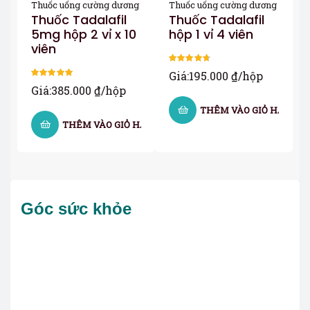
Thuốc uống cường dương
Thuốc uống cường dương
Thuốc Tadalafil
Thuốc Tadalafil
5mg hộp 2 vỉ x 10
hộp 1 vỉ 4 viên
viên
Được xếp
Giá:
195.000
₫
/hộp
hạng
4.67
5
Được xếp
Giá:
385.000
₫
/hộp
sao
hạng
5.00
5
THÊM VÀO GIỎ HÀNG
sao
THÊM VÀO GIỎ HÀNG
Góc sức khỏe