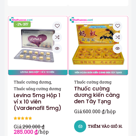
-2% OFF
Thuốc cường dương
,
Thuốc cường dương
Thuốc cường
Thuốc uống cường dương
dương kiến càng
Levina 5mg Hộp 1
đen Tây Tạng
vỉ x 10 viên
(Vardenafil 5mg)
Giá:
600.000
₫
/hộp
Được xếp
Giá:
290.000
₫
THÊM VÀO GIỎ HÀNG
hạng
5.00
5
285.000
₫
/hộp
sao