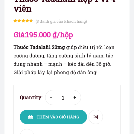
viên
(
3
đánh giá của khách hàng)
4.67
3
trên 5
Giá:
195.000
₫
/hộp
dựa trên
đánh giá
Thuốc Tadalafil 20mg
giúp điều trị rối loạn
cương dương, tăng cường sinh lý nam, tác
dụng nhanh – mạnh – kéo dài đến 36 giờ.
Giải pháp lấy lại phong độ đàn ông!
Quantity:
-
+
THÊM VÀO GIỎ HÀNG