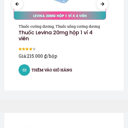
Thuốc cường dương
,
Thuốc uống cường dương
Thu
Thuốc Levina 20mg hộp 1 vỉ 4
Th
viên
đe
Giá
Được xếp
Giá:
215.000
₫
/hộp
hạng
4.00
5 sao
THÊM VÀO GIỎ HÀNG