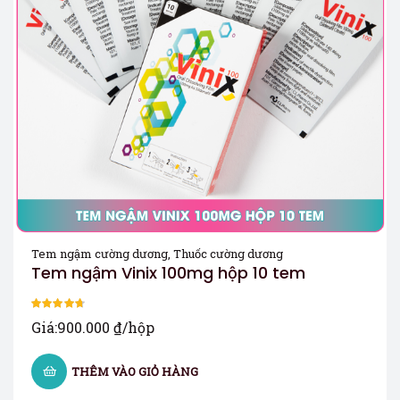
Tem ngậm cường dương
,
Thuốc cường dương
Tem ngậm Vinix 100mg hộp 10 tem
Được xếp
Giá:
900.000
₫
/hộp
hạng
4.67
5
sao
THÊM VÀO GIỎ HÀNG