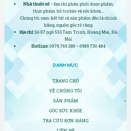
Nhà thuốc số
– Địa chỉ phân phối dược phẩm,
thực phẩm hỗ trợ bảo vệ sức khỏe,…
Chúng tôi cam kết tất cả sản phẩm đều là chính
hãng, nguồn gốc rõ ràng.
Địa chỉ:
Số 07 ngõ 533 Tam Trinh, Hoàng Mai, Hà
Nội
Hotline:
0979.769.380 – 0989.730.484
DANH MỤC
TRANG CHỦ
VỀ CHÚNG TÔI
SẢN PHẨM
GÓC SỨC KHỎE
TRA CỨU ĐƠN HÀNG
LIÊN HỆ