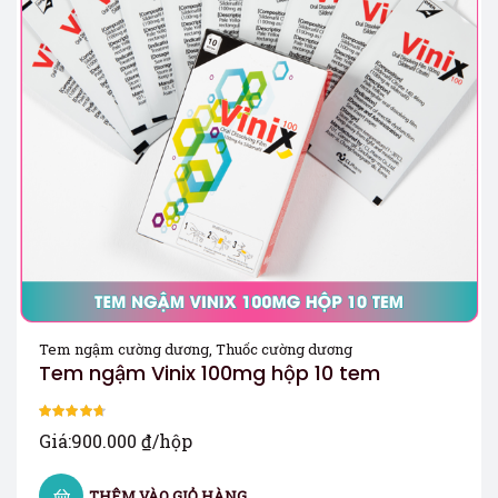
Tem ngậm cường dương
,
Thuốc cường dương
Tem ngậm Vinix 100mg hộp 10 tem
Được xếp
Giá:
900.000
₫
/hộp
hạng
4.67
5
sao
THÊM VÀO GIỎ HÀNG