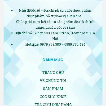
Nhà thuốc số
– Địa chỉ phân phối dược phẩm,
thực phẩm hỗ trợ bảo vệ sức khỏe,…
Chúng tôi cam kết tất cả sản phẩm đều là chính
hãng, nguồn gốc rõ ràng.
Địa chỉ:
Số 07 ngõ 533 Tam Trinh, Hoàng Mai, Hà
Nội
Hotline:
0979.769.380 – 0989.730.484
DANH MỤC
TRANG CHỦ
VỀ CHÚNG TÔI
SẢN PHẨM
GÓC SỨC KHỎE
TRA CỨU ĐƠN HÀNG