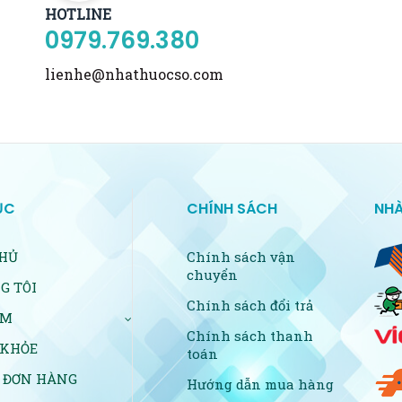
HOTLINE
0979.769.380
lienhe@nhathuocso.com
ỤC
CHÍNH SÁCH
NHÀ
HỦ
Chính sách vận
chuyển
G TÔI
Chính sách đổi trả
ẨM
Chính sách thanh
 KHỎE
toán
 ĐƠN HÀNG
Hướng dẫn mua hàng