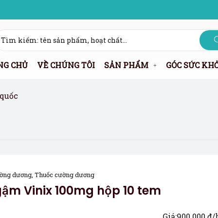
NG CHỦ
VỀ CHÚNG TÔI
SẢN PHẨM
GÓC SỨC KH
 quốc
ờng dương
,
Thuốc cường dương
ậm Vinix 100mg hộp 10 tem
Giá:
900.000
₫
/