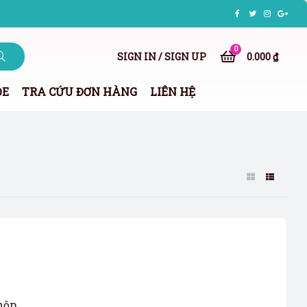
0
SIGN IN / SIGN UP
0.000 ₫
ỎE
TRA CỨU ĐƠN HÀNG
LIÊN HỆ
hộp