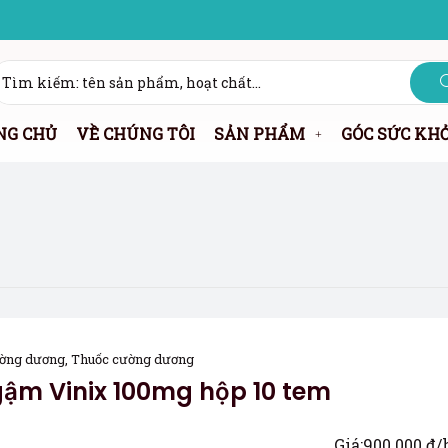
NG CHỦ
VỀ CHÚNG TÔI
SẢN PHẨM
GÓC SỨC KH
ờng dương
,
Thuốc cường dương
ậm Vinix 100mg hộp 10 tem
Giá:
900.000
₫
/