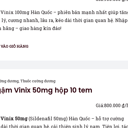
Vinix 100mg Hàn Quốc – phiên bản mạnh nhất giúp tăn
lý, cương nhanh, lâu ra, kéo dài thời gian quan hệ. Nhập
 hãng – giao hàng kín đáo!
VÀO GIỎ HÀNG
ờng dương
,
Thuốc cường dương
ậm Vinix 50mg hộp 10 tem
Giá:
800.000
₫
/
Vinix 50mg
(Sildenafil 50mg) Hàn Quốc – hỗ trợ cường
dài thời gian quan hệ, cải thiện sinh lý nam. Tiện lợi, tá