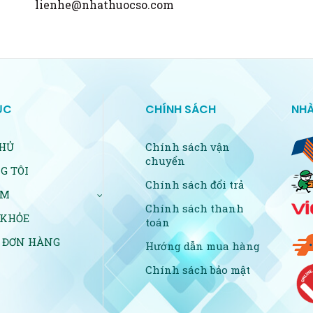
lienhe@nhathuocso.com
ỤC
CHÍNH SÁCH
NHÀ
HỦ
Chính sách vận
chuyển
G TÔI
Chính sách đổi trả
ẨM
Chính sách thanh
 KHỎE
toán
 ĐƠN HÀNG
Hướng dẫn mua hàng
Chính sách bảo mật