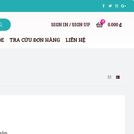
0
SIGN IN / SIGN UP
0.000 ₫
ỎE
TRA CỨU ĐƠN HÀNG
LIÊN HỆ
hộp