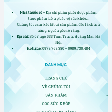
Nhà thuốc số
– Địa chỉ phân phối dược phẩm,
thực phẩm hỗ trợ bảo vệ sức khỏe,…
Chúng tôi cam kết tất cả sản phẩm đều là chính
hãng, nguồn gốc rõ ràng.
Địa chỉ:
Số 07 ngõ 533 Tam Trinh, Hoàng Mai, Hà
Nội
Hotline:
0979.769.380 – 0989.730.484
DANH MỤC
TRANG CHỦ
VỀ CHÚNG TÔI
SẢN PHẨM
GÓC SỨC KHỎE
TRA CỨU ĐƠN HÀNG