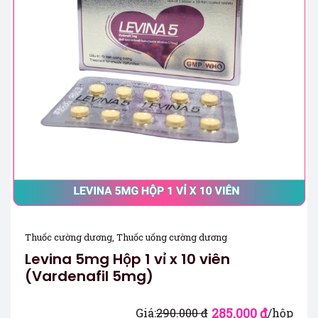
Thuốc cường dương
,
Thuốc uống cường dương
Levina 5mg Hộp 1 vỉ x 10 viên
(Vardenafil 5mg)
285.000
₫
Giá:
290.000
₫
/hộp