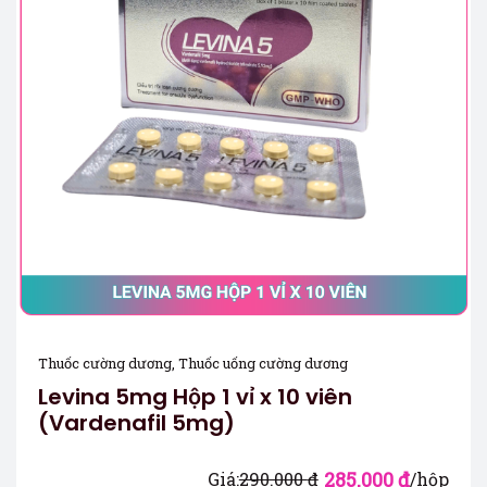
Thuốc cường dương
,
Thuốc uống cường dương
Levina 5mg Hộp 1 vỉ x 10 viên
(Vardenafil 5mg)
285.000
₫
Giá:
290.000
₫
/hộp